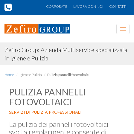
CORPORATE
LAVORA CON NOI
CONTATTI
Toggl
navig
Zefiro Group: Azienda Multiservice specializzata
in Igiene e Pulizia
Home
Igiene e Pulizia
Pulizia pannelli fotovoltaici
PULIZIA PANNELLI
FOTOVOLTAICI
SERVIZI DI PULIZIA PROFESSIONALI
La pulizia dei pannelli fotovoltaici
svolta regolarmente consente di