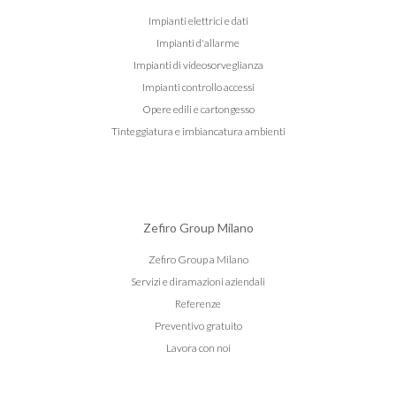
Impianti elettrici e dati
Impianti d'allarme
Impianti di videosorveglianza
Impianti controllo accessi
Opere edili e cartongesso
Tinteggiatura e imbiancatura ambienti
Zefiro Group Milano
Zefiro Group a Milano
Servizi e diramazioni aziendali
Referenze
Preventivo gratuito
Lavora con noi