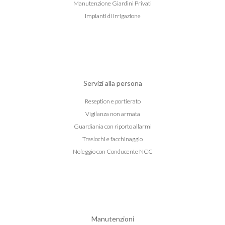
Manutenzione Giardini Privati
Impianti di irrigazione
Servizi alla persona
Reseption e portierato
Vigilanza non armata
Guardiania con riporto allarmi
Traslochi e facchinaggio
Noleggio con Conducente NCC
Manutenzioni