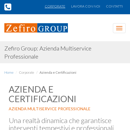
CORPORATE
LAVORA CON NOI
CONTATTI
Toggl
navig
Zefiro Group: Azienda Multiservice
Professionale
Home
Corporate
Azienda e Certificazioni
AZIENDA E
CERTIFICAZIONI
AZIENDA MULTISERVICE PROFESSIONALE
Una realtà dinamica che garantisce
interventi tempestivi e professionali