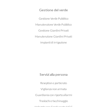
Gestione del verde
Gestione Verde Pubblico
Manutenzione Verde Pubblico
Gestione Giardini Privati
Manutenzione Giardini Privati
Impianti di irrigazione
Servizi alla persona
Reseption e portierato
Vigilanza non armata
Guardiania con riporto allarmi
Traslochi e facchinaggio
Noleggio con Conducente NCC