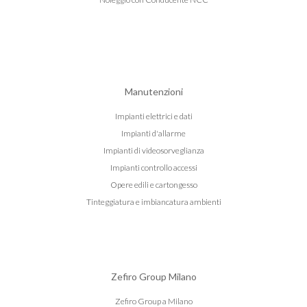
Manutenzioni
Impianti elettrici e dati
Impianti d'allarme
Impianti di videosorveglianza
Impianti controllo accessi
Opere edili e cartongesso
Tinteggiatura e imbiancatura ambienti
Zefiro Group Milano
Zefiro Group a Milano