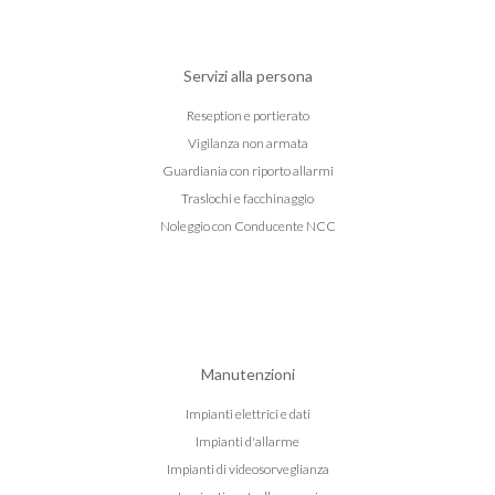
Servizi alla persona
Reseption e portierato
Vigilanza non armata
Guardiania con riporto allarmi
Traslochi e facchinaggio
Noleggio con Conducente NCC
Manutenzioni
Impianti elettrici e dati
Impianti d'allarme
Impianti di videosorveglianza