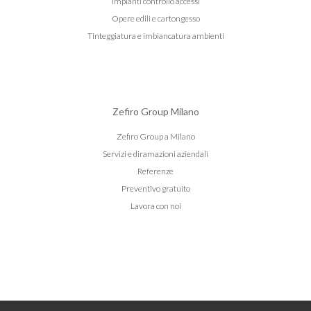
Impianti controllo accessi
Opere edili e cartongesso
Tinteggiatura e imbiancatura ambienti
Zefiro Group Milano
Zefiro Group a Milano
Servizi e diramazioni aziendali
Referenze
Preventivo gratuito
Lavora con noi